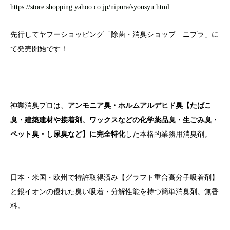
https://store.shopping.yahoo.co.jp/nipura/syousyu.html
先行してヤフーショッピング「除菌・消臭ショップ ニプラ」に
て発売開始です！
神業消臭プロは、
アンモニア臭・ホルムアルデヒド臭【たばこ
臭・建築建材や接着剤、ワックスなどの化学薬品臭・生ごみ臭・
ペット臭・し尿臭など】に完全特化
した本格的業務用消臭剤。
日本・米国・欧州で特許取得済み【グラフト重合高分子吸着剤】
と銀イオンの優れた臭い吸着・分解性能を持つ簡単消臭剤。無香
料。