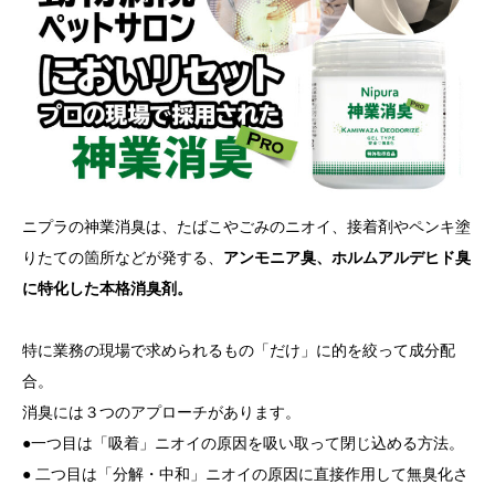
ニプラの神業消臭は、たばこやごみのニオイ、接着剤やペンキ塗
りたての箇所などが発する、
アンモニア臭、ホルムアルデヒド臭
に特化した本格消臭剤。
特に業務の現場で求められるもの「だけ」に的を絞って成分配
合。
消臭には３つのアプローチがあります。
●一つ目は「吸着」ニオイの原因を吸い取って閉じ込める方法。
● 二つ目は「分解・中和」ニオイの原因に直接作用して無臭化さ